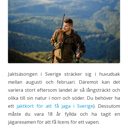
e
t
d
u
b
e
h
ö
v
e
r
v
i
d
j
a
k
t
Jaktsäsongen i Sverige sträcker sig i huvudsak
mellan augusti och februari. Däremot kan det
variera stort eftersom landet är så långsträckt och
olika till sin natur i norr och söder. Du behöver ha
ett
jaktkort för att få jaga i Sverige
). Dessutom
måste du vara 18 år fyllda och ha tagit en
jägarexamen för att få licens för ett vapen.