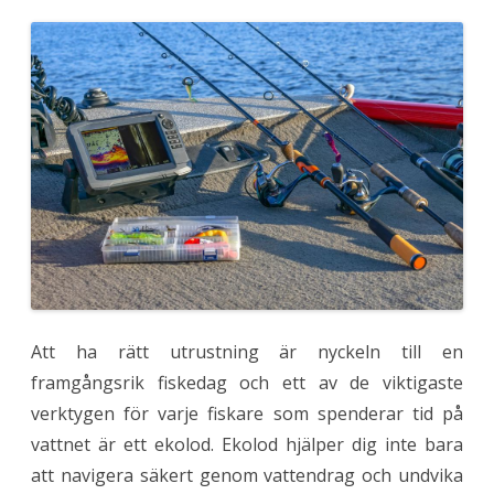
r
D
e
b
ä
s
t
a
e
k
o
l
o
d
e
n
f
ö
r
f
i
s
k
Att ha rätt utrustning är nyckeln till en
a
r
framgångsrik fiskedag och ett av de viktigaste
e
–
verktygen för varje fiskare som spenderar tid på
E
n
vattnet är ett ekolod. Ekolod hjälper dig inte bara
g
u
att navigera säkert genom vattendrag och undvika
i