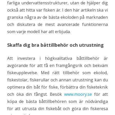
d
farliga undervattensstrukturer, utan de hjälper dig
e
t
också att hitta var fisken är. I den här artikeln ska vi
i
l
granska några av de bästa ekoloden på marknaden
l
d
och diskutera de mest avancerade funktionerna
e
m
som varje modell har att erbjuda.
e
s
t
Skaffa dig bra båttillbehör och utrustning
a
v
a
n
Att investera i högkvalitativa båttillbehör är
c
e
avgörande för att få en framgångsrik och bekväm
r
a
fiskeupplevelse. Med rätt tillbehör som ekolod,
d
e
fiskestolar, fiskerullar och annan utrustning kan du
m
o
optimera din båt för fiske, förbättra din fisketeknik
d
e
och öka din fångst. Besök
www.moory.se
för att
l
l
köpa de bästa båttillbehören som är nödvändiga
e
r
för att utrusta din fiskebåt och göra din fiskeresa
n
a