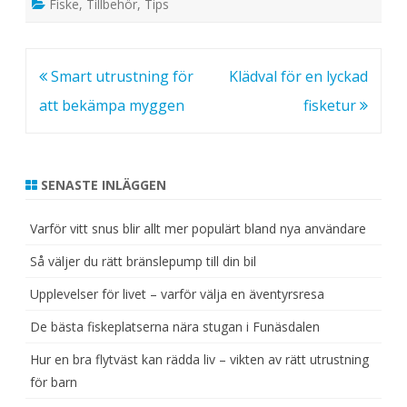
Fiske
,
Tillbehör
,
Tips
Inläggsnavigering
Smart utrustning för
Klädval för en lyckad
att bekämpa myggen
fisketur
SENASTE INLÄGGEN
Varför vitt snus blir allt mer populärt bland nya användare
Så väljer du rätt bränslepump till din bil
Upplevelser för livet – varför välja en äventyrsresa
De bästa fiskeplatserna nära stugan i Funäsdalen
Hur en bra flytväst kan rädda liv – vikten av rätt utrustning
för barn