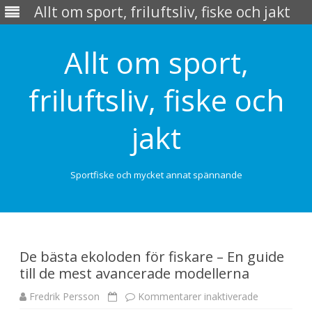
Allt om sport, friluftsliv, fiske och jakt
Allt om sport,
friluftsliv, fiske och
jakt
Sportfiske och mycket annat spännande
Skip
to
content
De bästa ekoloden för fiskare – En guide
till de mest avancerade modellerna
Fredrik Persson
Kommentarer inaktiverade
f
ö